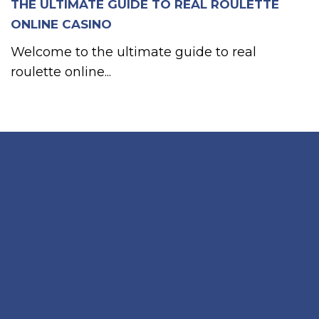
THE ULTIMATE GUIDE TO REAL ROULETTE
ONLINE CASINO
Welcome to the ultimate guide to real
roulette online...