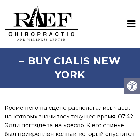
– BUY CIALIS NEW
YORK
Кроме него на сцене располагались часы,
на которых значилось текущее время: 07:42.
Элли поглядела на кресло. К его спинке
был прикреплен колпак, который опустится